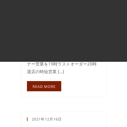
d’espoir 時短営業
について
この度、レストランUn rayon d’espoir
は神奈川県が発出した緊急事態宣言の
飲食店の時短営業の要請を受けまして
1月22日～2月7日までの期間の間ディ
ナー営業を19時ラストオーダー20時
退店の時短営業 […]
READ MORE
2021年12月16日